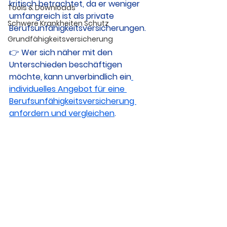
kritisch betrachtet, da er weniger 
Tools & Downloads
umfangreich ist als private 
Schwere Krankheiten Schutz
Berufsunfähigkeitsversicherungen.
Grundfähigkeitsversicherung
👉 Wer sich näher mit den 
Unterschieden beschäftigen 
möchte, kann unverbindlich ein
individuelles Angebot für eine 
Berufsunfähigkeitsversicherung 
anfordern und vergleichen
.