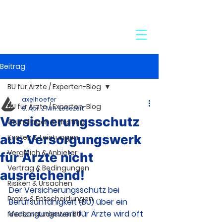
24-Stunden-Service:
+49 7272 77 45 29
Beitrag
BU für Ärzte / Experten-Blog
axelhoefer
BU für Ärzte / Experten-Blog
9. Apr.
2 Min. Lesezeit
Versicherungsschutz
Grundlagen & Einstieg
aus Versorgungswerk
Kosten & Leistungen
Vergleich & Anbieter
für Ärzte nicht
Vertrag & Bedingungen
ausreichend!
Risiken & Ursachen
Der Versicherungsschutz bei 
Praxis & Entscheidungen
Berufsunfähigkeit (BU) über ein 
Versorgungswerk für Ärzte wird oft 
Medizinstudenten BU