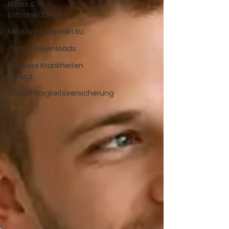
Praxis &
Entscheidungen
Medizinstudenten BU
Tools & Downloads
Schwere Krankheiten
Schutz
Grundfähigkeitsversicherung