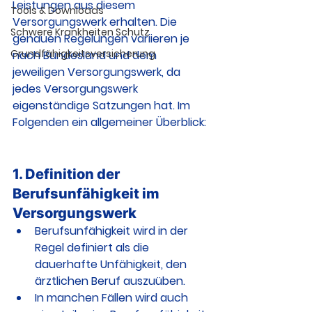
Leistungen aus diesem 
Tools & Downloads
Versorgungswerk erhalten. Die 
Schwere Krankheiten Schutz
genauen Regelungen variieren je 
Grundfähigkeitsversicherung
nach Bundesland und dem 
jeweiligen Versorgungswerk, da 
jedes Versorgungswerk 
eigenständige Satzungen hat. Im 
Folgenden ein allgemeiner Überblick:
1. Definition der 
Berufsunfähigkeit im 
Versorgungswerk
Berufsunfähigkeit wird in der 
Regel definiert als die 
dauerhafte Unfähigkeit, den 
ärztlichen Beruf auszuüben.
In manchen Fällen wird auch 