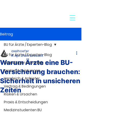
24-Stunden-Service:
+49 7272 77 45 29
Beitrag
BU für Ärzte / Experten-Blog
axelhoefer
BU für Ärzte / Experten-Blog
11. Apr.
2 Min. Lesezeit
Warum Ärzte eine BU-
Grundlagen & Einstieg
Versicherung brauchen:
Kosten & Leistungen
Vergleich & Anbieter
Sicherheit in unsicheren
Vertrag & Bedingungen
Zeiten
Risiken & Ursachen
Praxis & Entscheidungen
Medizinstudenten BU