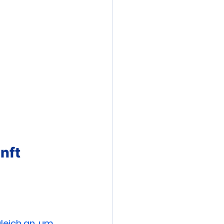
nft
leich an, um 