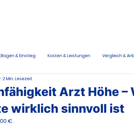
Berufsunfähigkeit
Grundfähigkeit
Schwere Krankhe
Ratgeber
V
dlagen & Einstieg
Kosten & Leistungen
Vergleich & Anb
.
2 Min. Lesezeit
siken & Ursachen
Praxis & Entscheidungen
Medizinstu
fähigkeit Arzt Höhe –
e Krankheiten Schutz
Grundfähigkeitsversicherung
e wirklich sinnvoll ist
000 €.