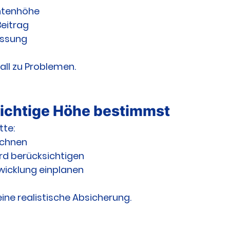
entenhöhe
Beitrag
assung
all zu Problemen.
richtige Höhe bestimmst
tte:
echnen
d berücksichtigen
wicklung einplanen
ne realistische Absicherung.