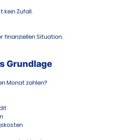
t kein Zufall.
 finanziellen Situation.
ls Grundlage
en Monat zahlen?
dit
n
gskosten