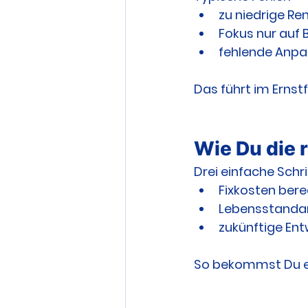
zu niedrige R
Fokus nur auf 
fehlende Anp
Das führt im Ernstf
Wie Du die 
Drei einfache Schri
Fixkosten ber
Lebensstandar
zukünftige Ent
So bekommst Du ei