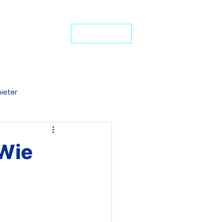
24-Stunden-Service: +49 7272 77 45 29
iten Schutz
JETZT ANRUFEN
ideo-Portal
ieter
denten BU
 Wie