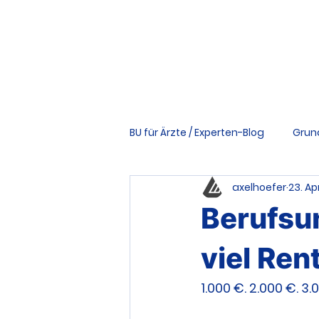
BU für Ärzte / Experten-Blog
Grun
axelhoefer
23. Apr
Vertrag & Bedingungen
Ri
Berufsun
Tools & Downloads
Schwer
viel Rent
1.000 €. 2.000 €. 3.