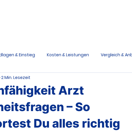
Berufsunfähigkeit
Grundfähigkeit
Schwere Krankhe
Ratgeber
V
dlagen & Einstieg
Kosten & Leistungen
Vergleich & Anb
.
2 Min. Lesezeit
siken & Ursachen
Praxis & Entscheidungen
Medizinstu
fähigkeit Arzt
e Krankheiten Schutz
Grundfähigkeitsversicherung
eitsfragen – So
test Du alles richtig