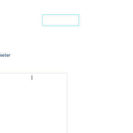
24-Stunden-Service: +49 7272 77 45 29
iten Schutz
JETZT ANRUFEN
ideo-Portal
ieter
denten BU