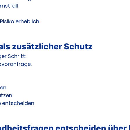
rnstfall
Risiko erheblich.
als zusätzlicher Schutz
er Schritt:
ovoranfrage.
fen
ätzen
e entscheiden
ndheitsfragen entscheiden über 