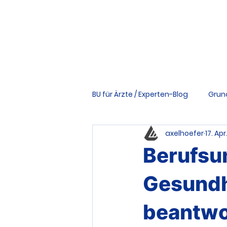
BU für Ärzte / Experten-Blog
Grun
axelhoefer
17. Apr
Vertrag & Bedingungen
Ri
Berufsun
Tools & Downloads
Schwer
Gesundh
beantwor