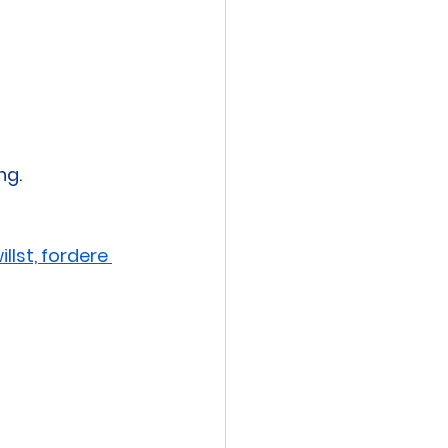
ng.
st, fordere 