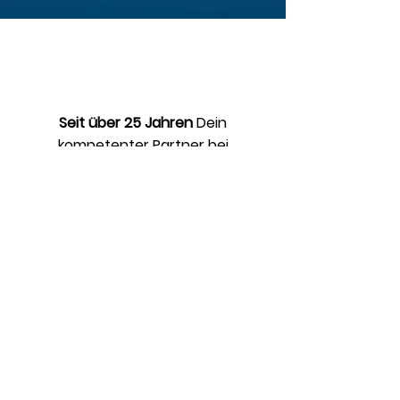
Seit über 25 Jahren
Dein
kompetenter Partner bei
Versicherung und Vorsorge von
Ärzten & Medizinstudenten.
Versicherungen
Berufsunfähigkeit
Grundfähigkeit
Schwere Krankheiten Schutz
Agentur Höfer