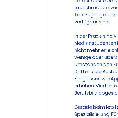
immer dasselbe. M
manchmal um verk
Tarifzugänge, die 
verfügbar sind.
In der Praxis sind 
Medizinstudenten k
nicht mehr erreich
wenige oder übers
Umständen den Zug
Drittens die Ausba
Ereignissen wie A
erhöhen. Viertens d
Berufsbild abgesich
Gerade beim letzte
Spezialisierung. Fü