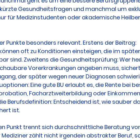
anchmal geht es um eine bessere Berufsgruppenei
ürzte Gesundheitsfragen und manchmal um exklu
nur für Medizinstudenten oder akademische Heilber
vier Punkte besonders relevant. Erstens der Beitrag: 
önnen oft zu Konditionen einsteigen, die im später
bar sind. Zweitens die Gesundheitsprüfung: Wer heu
chaubare Vorerkrankungen angeben muss, sichert 
ang, der später wegen neuer Diagnosen schwierig
uoptionen: Eine gute BU erlaubt es, die Rente bei 
pprobation, Facharztweiterbildung oder Einkommen
ie Berufsdefinition: Entscheidend ist, wie sauber da
ert ist.
n Punkt trennt sich durchschnittliche Beratung von
r Mediziner zählt nicht irgendein abstrakter Beruf, s