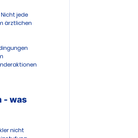
Nicht jede 
m ärztlichen 
edingungen 
m 
onderaktionen 
 - was 
ler nicht 