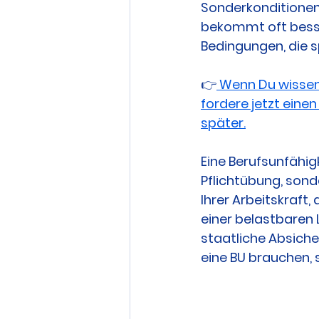
Sonderkonditionen 
bekommt oft besse
Bedingungen, die 
👉
 Wenn Du wissen 
fordere jetzt eine
später.
Eine Berufsunfähig
Pflichtübung, son
Ihrer Arbeitskraft,
einer belastbaren L
staatliche Absicher
eine BU brauchen, 