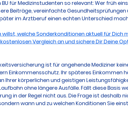
BU für Medizinstudenten so relevant: Wer früh einst
re Beiträge, vereinfachte Gesundheitsprüfungen 
später im Arztberuf einen echten Unterschied mac
willst, welche Sonderkonditionen aktuell für Dich m
n kostenlosen Vergleich an und sichere Dir Deine Opt
keitsversicherung ist für angehende Mediziner kein
dern Einkommensschutz. Ihr späteres Einkommen hä
 an Ihrer körperlichen und geistigen Leistungsfähigk
aufbahn ohne längere Ausfälle. Fällt diese Basis we
ung in der Regel nicht aus. Die Frage ist deshalb nic
sondern wann und zu welchen Konditionen Sie einst