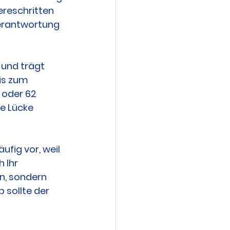
ereschritten 
Verantwortung 
 und trägt 
is zum 
 oder 62 
he Lücke 
fig vor, weil 
 Ihr 
n, sondern 
sollte der 