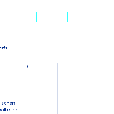
24-Stunden-Service: +49 7272 77 45 29
iten Schutz
JETZT ANRUFEN
ideo-Portal
ieter
denten BU
ischen 
alb sind 