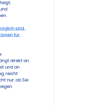
eigt, 
und 
hen.
öglich sind, 
ionen für 
e 
ngt direkt an 
eit und an 
g, reicht 
ht nur, ob Sie 
eigen.