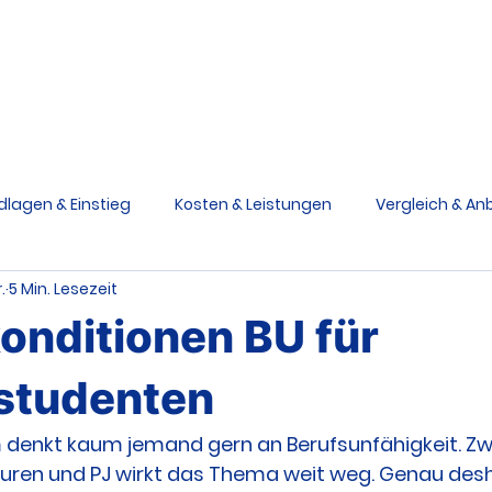
Berufsunfähigkeit
Grundfähigkeit
Schwere Krankhe
Ratgeber
V
dlagen & Einstieg
Kosten & Leistungen
Vergleich & Anb
.
5 Min. Lesezeit
siken & Ursachen
Praxis & Entscheidungen
Medizinstu
onditionen BU für
e Krankheiten Schutz
Grundfähigkeitsversicherung
studenten
 denkt kaum jemand gern an Berufsunfähigkeit. Zw
uren und PJ wirkt das Thema weit weg. Genau desh