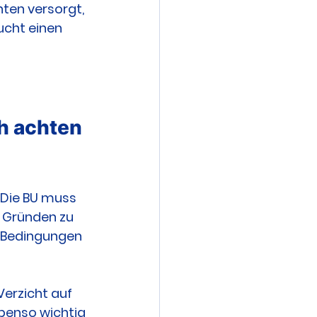
nten versorgt, 
ucht einen 
h achten 
 Die BU muss 
n Gründen zu 
 Bedingungen 
Verzicht auf 
benso wichtig 