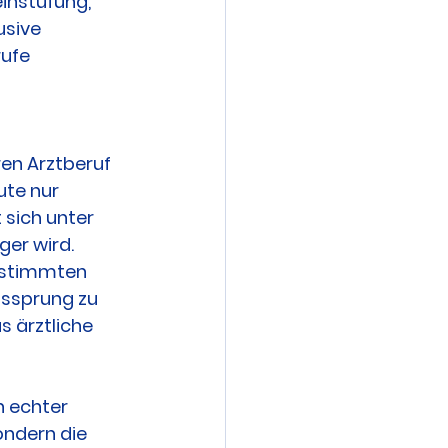
nstufung, 
sive 
ufe 
en Arztberuf 
te nur 
sich unter 
er wird. 
bestimmten 
ssprung zu 
s ärztliche 
 echter 
ondern die 