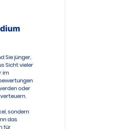
udium 
 Sie jünger, 
Sicht vieler 
r im 
kobewertungen 
werden oder 
verteuern.
el, sondern 
ann das 
 für 