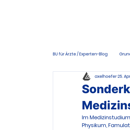
BU für Ärzte / Experten-Blog
Grun
axelhoefer
25. Apr
Vertrag & Bedingungen
Ri
Sonderk
Tools & Downloads
Schwer
Medizin
Im Medizinstudium
Physikum, Famulat