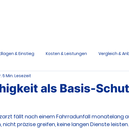
Berufsunfähigkeit
Grundfähigkeit
Schwere Krankhe
Ratgeber
V
dlagen & Einstieg
Kosten & Leistungen
Vergleich & Anb
.
5 Min. Lesezeit
siken & Ursachen
Praxis & Entscheidungen
Medizinstu
igkeit als Basis-Schut
e Krankheiten Schutz
Grundfähigkeitsversicherung
nzarzt fällt nach einem Fahrradunfall monatelang au
, nicht präzise greifen, keine langen Dienste leisten