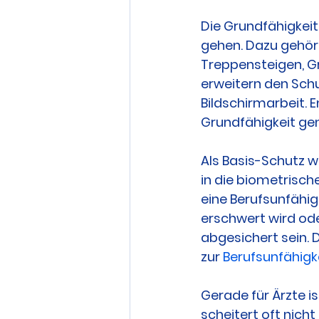
Die Grundfähigkeits
gehen. Dazu gehöre
Treppensteigen, Gr
erweitern den Schu
Bildschirmarbeit. 
Grundfähigkeit gen
Als Basis-Schutz wi
in die biometrisch
eine Berufsunfähig
erschwert wird ode
abgesichert sein. D
zur 
Berufsunfähigk
Gerade für Ärzte is
scheitert oft nich