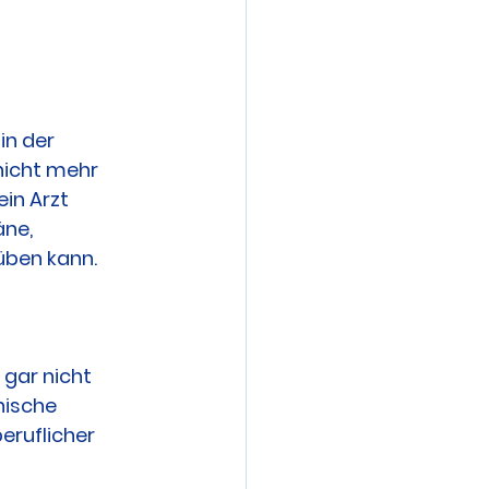
in der 
nicht mehr 
in Arzt 
ne, 
üben kann.
gar nicht 
hische 
eruflicher 