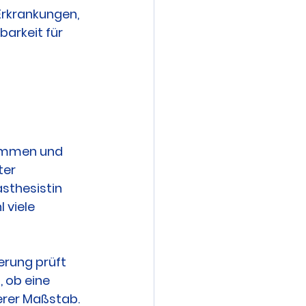
Erkrankungen, 
arkeit für 
kommen und 
ter 
sthesistin 
 viele 
erung prüft 
 ob eine 
derer Maßstab.