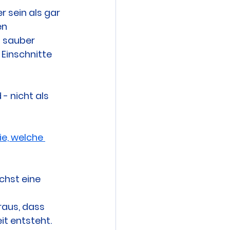
 sein als gar 
n 
n sauber 
Einschnitte 
- nicht als 
ie, welche 
hst eine 
raus, dass 
it entsteht.