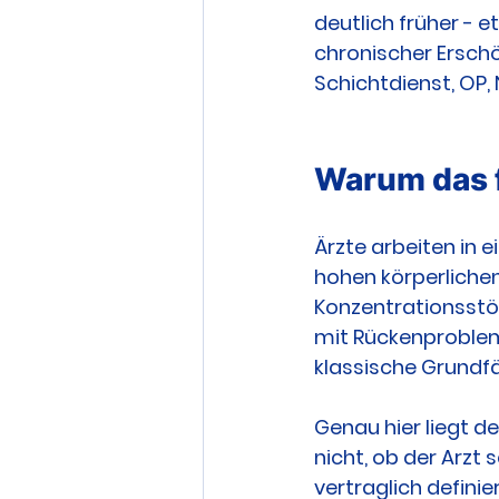
deutlich früher - 
chronischer Erschö
Schichtdienst, OP,
Warum das f
Ärzte arbeiten in
hohen körperlichen 
Konzentrationsstör
mit Rückenprobleme
klassische Grundf
Genau hier liegt d
nicht, ob der Arzt 
vertraglich definie