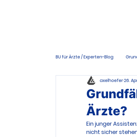
BU für Ärzte / Experten-Blog
Grun
axelhoefer
26. Apr
Vertrag & Bedingungen
Ri
Grundfäh
Tools & Downloads
Schwer
Ärzte?
Ein junger Assiste
nicht sicher stehen