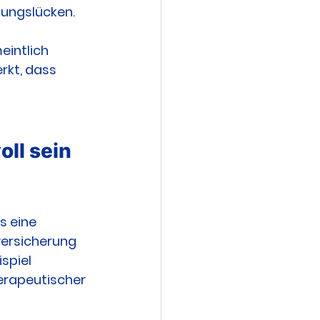
gungslücken. 
eintlich 
rkt, dass 
ll sein 
s eine 
versicherung 
spiel 
erapeutischer 