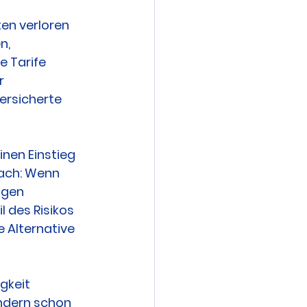
ten verloren 
n, 
 Tarife 
r 
ersicherte 
inen Einstieg 
fach: Wenn 
ngen 
 des Risikos 
e Alternative 
gkeit 
ndern schon 