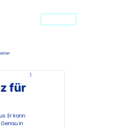
24-Stunden-Service: +49 7272 77 45 29
iten Schutz
JETZT ANRUFEN
ideo-Portal
ieter
denten BU
z für
s. Er kann 
. Genau in 