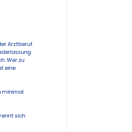
r Arztberuf. 
ederlassung 
h. Wer zu 
t eine 
in minimal 
ennt sich 