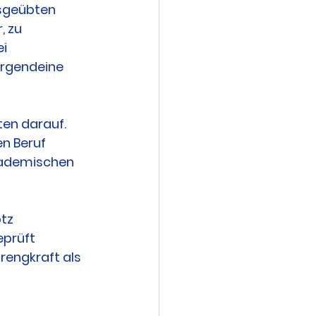
usgeübten 
 zu 
i 
irgendeine 
ten darauf. 
n Beruf 
kademischen 
tz 
prüft 
rengkraft als 