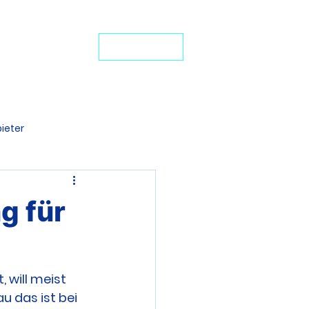
24-Stunden-Service: +49 7272 77 45 29
iten Schutz
JETZT ANRUFEN
ideo-Portal
ieter
denten BU
g für
 will meist 
u das ist bei 