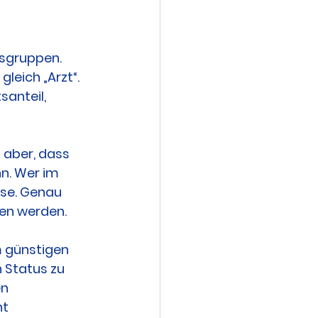
fsgruppen. 
leich „Arzt“. 
anteil, 
 aber, dass 
n. Wer im 
sse. Genau 
men werden.
m günstigen 
 Status zu 
n 
t 