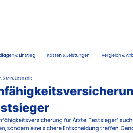
Berufsunfähigkeit
Grundfähigkeit
Schwere Krankhe
Ratgeber
V
dlagen & Einstieg
Kosten & Leistungen
Vergleich & Anb
.
5 Min. Lesezeit
siken & Ursachen
Praxis & Entscheidungen
Medizinstu
nfähigkeitsversicherun
e Krankheiten Schutz
Grundfähigkeitsversicherung
stsieger
ähigkeitsversicherung für Ärzte, Testsieger“ sucht,
en, sondern eine sichere Entscheidung treffen. Gena