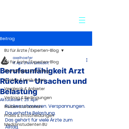
24-Stunden-Service:
+49 7272 77 45 29
Beitrag
BU für Ärzte / Experten-Blog
axelhoefer
BU für Ärzte / Experten-Blog
11. Apr.
2 Min. Lesezeit
Berufsunfähigkeit Arzt
Grundlagen & Einstieg
Rücken – Ursachen und
Kosten & Leistungen
Vergleich & Anbieter
Belastung
Vertrag & Bedingungen
Aktualisiert:
25. Apr.
Rückenschmerzen. Verspannungen. 
Risiken & Ursachen
Dauerhafte Belastung.
Praxis & Entscheidungen
Das gehört für viele Ärzte zum 
Medizinstudenten BU
Alltag.