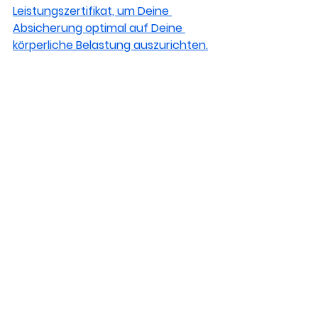
Leistungszertifikat, um Deine 
Absicherung optimal auf Deine 
körperliche Belastung auszurichten.
berufsunfähigkeit arzt rücken, bu arzt 
rückenprobleme, berufsunfähigkeit 
ärzte rücken, bu arzt bandscheibe, 
berufsunfähigkeit arzt 
bewegungsapparat, bu arzt körperliche 
belastung
berufsunfähigkeit arzt
bu ärzte
einkommen arzt absichern
ärzte belastung
rückenprobleme arzt
bu rücken arzt
Risiken & Ursachen