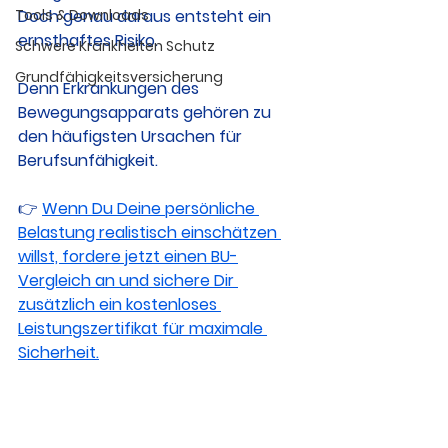
Tools & Downloads
Doch genau daraus entsteht ein 
ernsthaftes Risiko.
Schwere Krankheiten Schutz
Grundfähigkeitsversicherung
Denn Erkrankungen des 
Bewegungsapparats gehören zu 
den häufigsten Ursachen für 
Berufsunfähigkeit.
👉 
Wenn Du Deine persönliche 
Belastung realistisch einschätzen 
willst, fordere jetzt einen BU-
Vergleich an und sichere Dir 
zusätzlich ein kostenloses 
Leistungszertifikat für maximale 
Sicherheit.