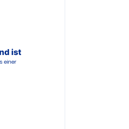
d ist
 einer 