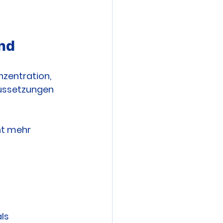
ind
zentration, 
aussetzungen 
ht mehr 
ls 