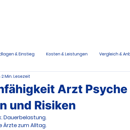
Berufsunfähigkeit
Grundfähigkeit
Schwere Krankhe
Ratgeber
V
dlagen & Einstieg
Kosten & Leistungen
Vergleich & Anb
.
2 Min. Lesezeit
siken & Ursachen
Praxis & Entscheidungen
Medizinstu
fähigkeit Arzt Psyche 
e Krankheiten Schutz
Grundfähigkeitsversicherung
n und Risiken
k. Dauerbelastung.
e Ärzte zum Alltag.