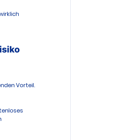
irklich 
isiko
nden Vorteil.
stenloses 
n 