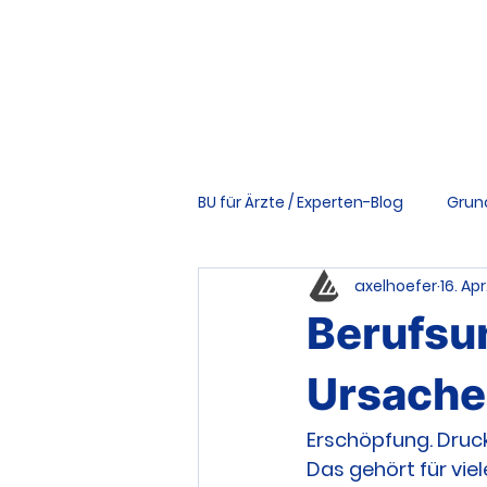
BU für Ärzte / Experten-Blog
Grun
axelhoefer
16. Apr
Vertrag & Bedingungen
Ri
Berufsun
Tools & Downloads
Schwer
Ursache
Erschöpfung. Druc
Das gehört für viel