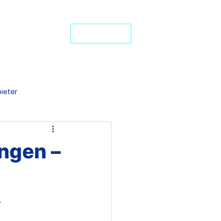
24-Stunden-Service: +49 7272 77 45 29
iten Schutz
JETZT ANRUFEN
ideo-Portal
ieter
denten BU
ungen –
.