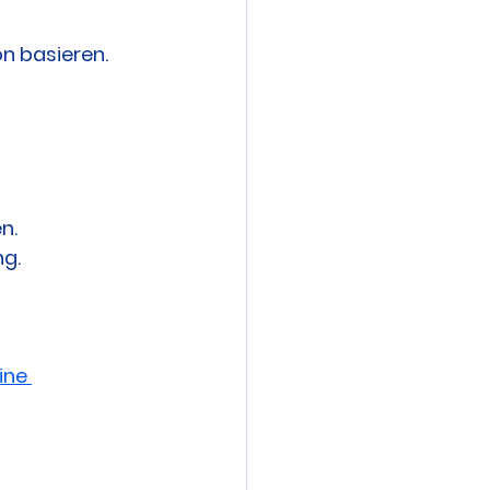
on basieren.
 
n.
ng.
ine 