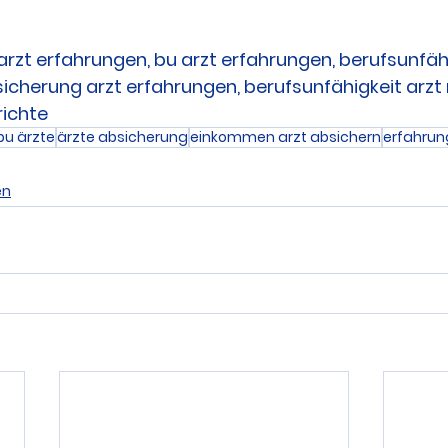
arzt erfahrungen, bu arzt erfahrungen, berufsunfähi
icherung arzt erfahrungen, berufsunfähigkeit arzt
richte
bu ärzte
ärzte absicherung
einkommen arzt absichern
erfahrun
en