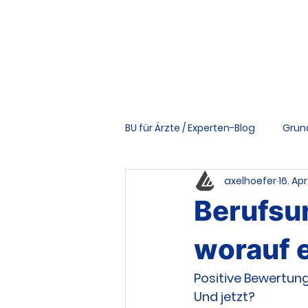
BU für Ärzte / Experten-Blog
Grun
axelhoefer
16. Apr
Vertrag & Bedingungen
Ri
Berufsun
Tools & Downloads
Schwer
worauf 
Positive Bewertung
Und jetzt?