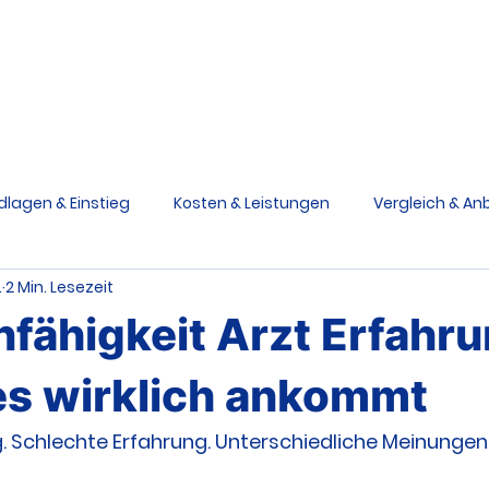
Berufsunfähigkeit
Grundfähigkeit
Schwere Krankhe
Ratgeber
V
dlagen & Einstieg
Kosten & Leistungen
Vergleich & Anb
.
2 Min. Lesezeit
siken & Ursachen
Praxis & Entscheidungen
Medizinstu
fähigkeit Arzt Erfahr
e Krankheiten Schutz
Grundfähigkeitsversicherung
es wirklich ankommt
. Schlechte Erfahrung. Unterschiedliche Meinungen