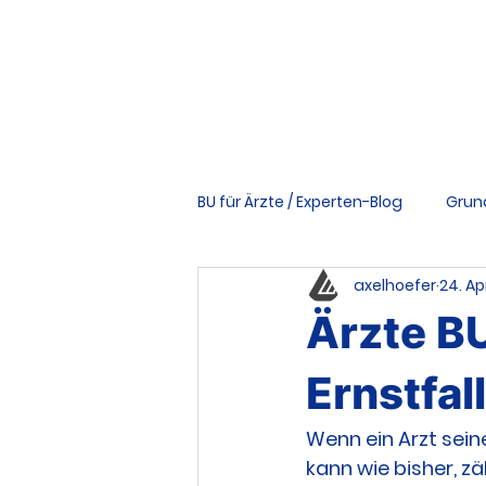
BU für Ärzte / Experten-Blog
Grun
axelhoefer
24. Ap
Vertrag & Bedingungen
Ri
Ärzte BU
Tools & Downloads
Schwer
Ernstfall
Wenn ein Arzt sei
kann wie bisher, z