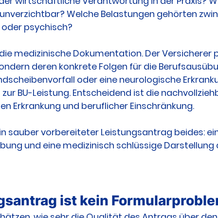
er wirtschaftliche Verantwortung in der Praxis? W
 unverzichtbar? Welche Belastungen gehörten zwin
iv oder psychisch?
 die medizinische Dokumentation. Der Versicherer p
sondern deren konkrete Folgen für die Berufsausübun
ndscheibenvorfall oder eine neurologische Erkrank
zur BU-Leistung. Entscheidend ist die nachvollzieh
en Erkrankung und beruflicher Einschränkung.
n sauber vorbereiteter Leistungsantrag beides: ein
bung und eine medizinisch schlüssige Darstellung 
gsantrag ist kein Formularprobl
chätzen, wie sehr die Qualität des Antrags über den