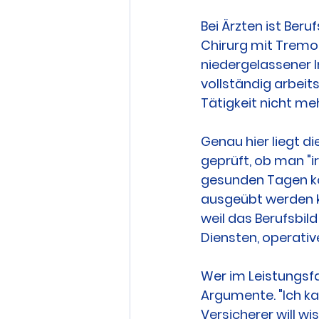
Bei Ärzten ist Ber
Chirurg mit Tremor
niedergelassener I
vollständig arbeits
Tätigkeit nicht m
Genau hier liegt di
geprüft, ob man "ir
gesunden Tagen ko
ausgeübt werden ka
weil das Berufsbil
Diensten, operativ
Wer im Leistungsfa
Argumente. "Ich ka
Versicherer will w