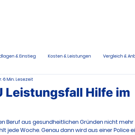
Berufsunfähigkeit
Grundfähigkeit
Schwere Krankhe
Ratgeber
V
dlagen & Einstieg
Kosten & Leistungen
Vergleich & Anb
r.
6 Min. Lesezeit
siken & Ursachen
Praxis & Entscheidungen
Medizinstu
 Leistungsfall Hilfe im
e Krankheiten Schutz
Grundfähigkeitsversicherung
nen Beruf aus gesundheitlichen Gründen nicht mehr
ählt jede Woche. Genau dann wird aus einer Police ei