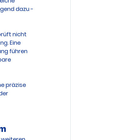
elche 
gend dazu - 
rüft nicht 
g. Eine 
ung führen 
bare 
e präzise 
der 
em
 weiteren 