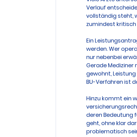
Verlauf entscheidet
vollständig steht,
zumindest kritisch 
Ein Leistungsantra
werden. Wer operat
nur nebenbei erwähn
Gerade Mediziner ne
gewohnt, Leistung 
BU-Verfahren ist da
Hinzu kommt ein we
versicherungsrecht
deren Bedeutung fü
geht, ohne klar da
problematisch sei