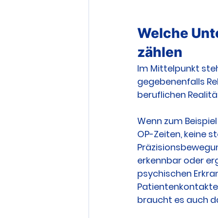
Welche Unte
zählen
Im Mittelpunkt steh
gegebenenfalls Reh
beruflichen Realit
Wenn zum Beispiel
OP-Zeiten, keine s
Präzisionsbewegun
erkennbar oder er
psychischen Erkra
Patientenkontakte
braucht es auch da