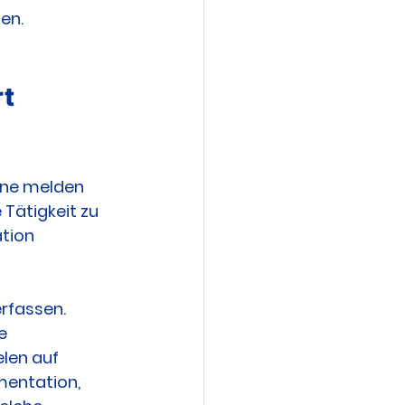
en.
t 
fene melden 
 Tätigkeit zu 
tion 
rfassen. 
e 
len auf 
mentation, 