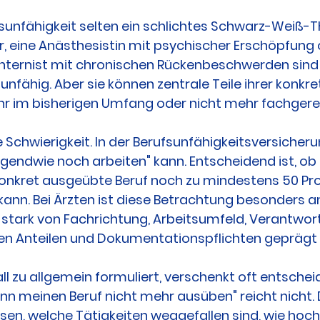
ufsunfähigkeit selten ein schlichtes Schwarz-Weiß-T
, eine Anästhesistin mit psychischer Erschöpfung o
nternist mit chronischen Rückenbeschwerden sind o
unfähig. Aber sie können zentrale Teile ihrer konkre
ehr im bisherigen Umfang oder nicht mehr fachger
e Schwierigkeit. In der Berufsunfähigkeitsversicheru
gendwie noch arbeiten" kann. Entscheidend ist, ob d
nkret ausgeübte Beruf noch zu mindestens 50 Pro
nn. Bei Ärzten ist diese Betrachtung besonders an
d stark von Fachrichtung, Arbeitsumfeld, Verantwor
en Anteilen und Dokumentationspflichten geprägt i
ll zu allgemein formuliert, verschenkt oft entsche
nn meinen Beruf nicht mehr ausüben" reicht nicht. 
issen, welche Tätigkeiten weggefallen sind, wie hoch