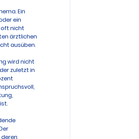
hema. Ein 
der ein 
ft nicht 
ten ärztlichen 
echt ausüben.
ng wird nicht 
er zuletzt in 
zent 
spruchsvoll, 
tung, 
st.
idende 
Der 
 deren 