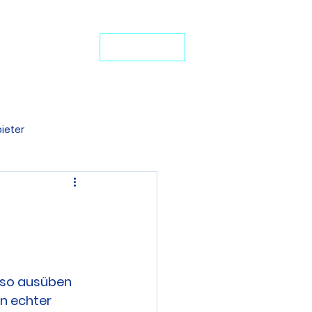
24-Stunden-Service: +49 7272 77 45 29
iten Schutz
JETZT ANRUFEN
ideo-Portal
ieter
denten BU
 so ausüben 
n echter 