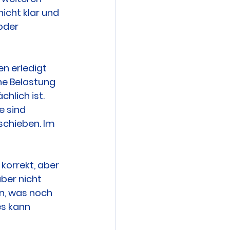
icht klar und 
oder 
n erledigt 
he Belastung 
hlich ist. 
e sind 
schieben. Im 
korrekt, aber 
ber nicht 
n, was noch 
es kann 