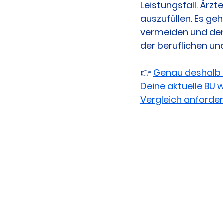
Leistungsfall. Ärzt
auszufüllen. Es ge
vermeiden und den 
der beruflichen un
👉 
Genau deshalb i
Deine aktuelle BU wi
Vergleich anforde