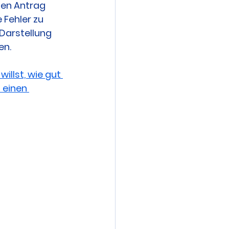
den Antrag 
Fehler zu 
Darstellung 
en.
illst, wie gut 
 einen 