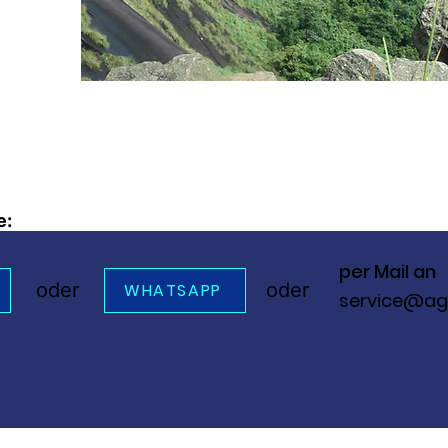
e:
per Mail an
oder
oder
WHATSAPP
service@ag