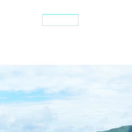
24-Stunden-Service: +49 7272 77 45 29
iten Schutz
JETZT ANRUFEN
ideo-Portal